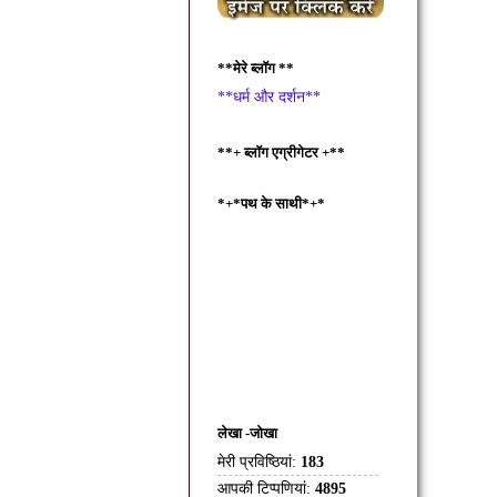
**मेरे ब्लॉग **
**धर्म और दर्शन**
**+ ब्लॉग एग्रीगेटर +**
*+*पथ के साथी*+*
लेखा -जोखा
मेरी प्रविष्ठियां:
183
आपकी टिप्पणियां:
4895