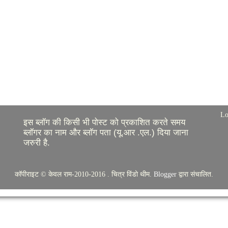
Lo
इस ब्लॉग की किसी भी पोस्ट को प्रकाशित करते समय
ब्लॉगर का नाम और ब्लॉग पता (यू.आर .एल.) दिया जाना
जरुरी है.
कॉपीराइट © केवल राम-2010-2016 . चित्र विंडो थीम.
Blogger
द्वारा संचालित.