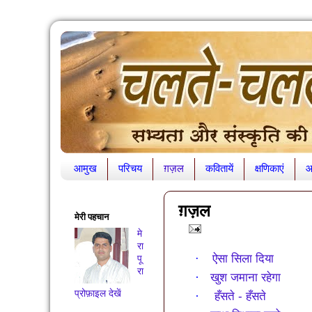
आमुख
परिचय
ग़ज़ल
कवितायें
क्षणिकाएं
आ
ग़ज़ल
मेरी पहचान
मे
रा
ऐसा सिला दिया
·
पू
रा
·
खुश जमाना रहेगा
प्रोफ़ाइल देखें
·
हँसते - हँसते