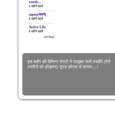
words...
6 महीने पहले
sapne(सपने)
8 महीने पहले
Active Life
8 महीने पहले
सभी दिखाएं
इस ब्लॉग की विभिन्न पोस्टों में प्रयुक्त सभी तस्वीरें (मेरी
तस्वीरों को छोड़कर
)
गूगल इमेज्स से साभार....!