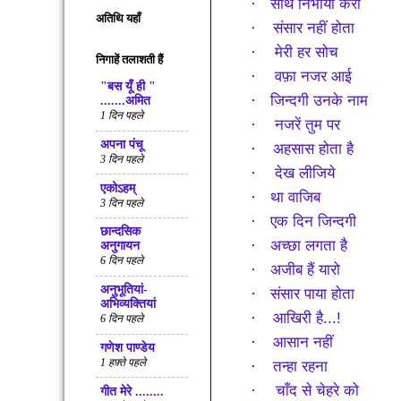
·
साथ निभाया करो
अतिथि यहाँ
·
संसार नहीं होता
·
मेरी हर सोच
निगाहें तलाशती हैं
·
वफ़ा नजर आई
"बस यूँ ही "
·
जिन्दगी उनके नाम
.......अमित
1 दिन पहले
·
नजरें तुम पर
अपना पंचू
·
अहसास होता है
3 दिन पहले
·
देख लीजिये
एकोऽहम्
·
था वाजिब
3 दिन पहले
·
एक दिन जिन्दगी
छान्दसिक
·
अच्छा लगता है
अनुगायन
6 दिन पहले
·
अजीब हैं यारो
अनुभूतियां-
·
संसार पाया होता
अभिव्यक्तियां
·
आखिरी है...!
6 दिन पहले
·
आसान नहीं
गणेश पाण्डेय
1 हफ़्ते पहले
·
तन्हा रहना
·
चाँद से चेहरे को
गीत मेरे ........