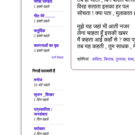
गणेश पाण्डेय
विरह सताता इसका हर पल
1 हफ़्ते पहले
सोचता ! क्या पता
,
मुलाकात 
गीत मेरे ........
1 हफ़्ते पहले
मुझे यह जहां भी आती नजर
चतुर्दिक
लेना चाहता हूँ इसकी खबर
2 हफ़्ते पहले
मैं कहता आई कहाँ से
?
क्या प
तब यह कहती
,
तुम साधक
,
म
कल्पनाओं का वृक्ष
3 हफ़्ते पहले
सभी दिखाएं
श्रेणियां :
कविता
,
किताब
,
पुस्तक
,
शब्द
निगाहें तलाशती हैं
मनोज
16 घंटे पहले
सृजन _शिखर
1 दिन पहले
पत्रकारिता /
जनसंचार
1 दिन पहले
सरोकार
4 दिन पहले