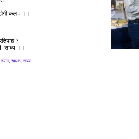
होगी कल - ।।
्रतिपाद्य
?
ैं
साध्य ।।
,
श्याम
,
साधक
,
साध्य