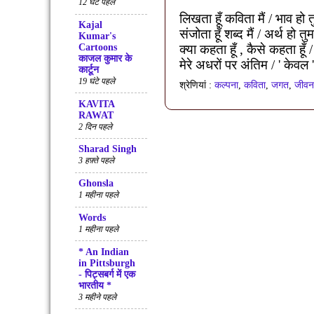
12 घंटे पहले
लिखता हूँ कविता मैं / भाव हो 
Kajal
संजोता
हूँ शब्द मैं / अर्थ हो तुम
Kumar's
Cartoons
क्या कहता हूँ
,
कैसे कहता हूँ /
काजल कुमार के
मेरे अधरों पर अंतिम /
'
केवल
कार्टून
19 घंटे पहले
श्रेणियां :
कल्पना
,
कविता
,
जगत
,
जीवन
KAVITA
RAWAT
2 दिन पहले
Sharad Singh
3 हफ़्ते पहले
Ghonsla
1 महीना पहले
Words
1 महीना पहले
* An Indian
in Pittsburgh
- पिट्सबर्ग में एक
भारतीय *
3 महीने पहले