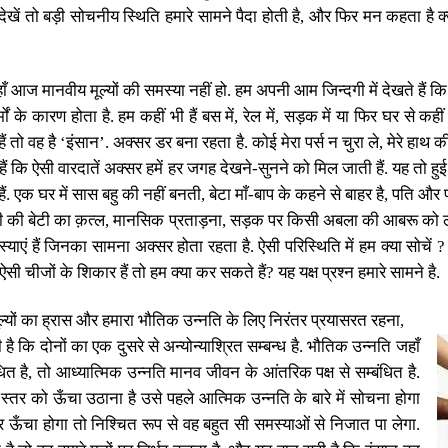
ेखें तो बड़ी सोचनीय स्थिति हमारे सामने पैदा होती है
,
और फिर मन कहता है क्यो
हाँ आज मानवीय मूल्यों की समस्या नहीं हो. हम अपनी आम
जिन्दगी में देखते हैं क
ों के कारण होता है. हम कहीं भी हैं बस में
,
रेल में
,
सड़क में या फिर घर से कही
ं तो वह है
‘
इंसान
’
. अक्सर डर बना रहता है. कोई मेरा पर्स न चुरा ले
,
मेरे हाथ क
ं कि ऐसी वारदातें अक्सर हमें हर जगह देखने-सुनने को मिल जाती हैं. यह तो हु
ं. एक घर में सास बहु की नहीं बनती
,
बेटा माँ-बाप के कहने से बाहर है
,
पति और प
ी की बेटी का क़त्ल
,
मानसिक प्रताड़ना
,
सड़क पर किसी अबला की आबरू को ल
याएं हैं जिनका सामना अक्सर होता रहता है. ऐसी परिस्थिति में हम क्या सोचें
ी चीजों के शिकार हैं तो हम क्या कर सकते हैं
?
यह यक्ष प्रश्न हमारे सामने है.
 मूल्यों का ह्रास और हमारा भौतिक उन्नति के लिए निरंतर प्रयासरत रहना
,
 है कि दोनों का एक दुसरे से अन्योन्याश्रित सम्बन्ध है. भौतिक उन्नति जहाँ
ित है
,
तो आध्यात्मिक उन्नति मानव जीवन के आंतरिक पक्ष से सम्बंधित है.
्तर को ऊँचा उठाना है उसे पहले आत्मिक उन्नति के बारे में सोचना होगा
ऊँचा होगा तो निश्चित रूप से वह बहुत सी समस्याओं से निजात पा लेगा.