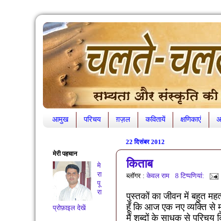
आमुख
परिचय
ग़ज़ल
कवितायें
क्षणिकाएं
आ
22 दिसंबर 2012
मेरी पहचान
किताब
मे
रा
ब्लॉगर :
केवल राम
8 टिप्‍पणियां:
पू
रा
पुस्तकों का जीवन में बहुत महत
हूँ कि
आज एक नए व्यक्ति से म
प्रोफ़ाइल देखें
मैं
शब्दों के साधक से परिचय 