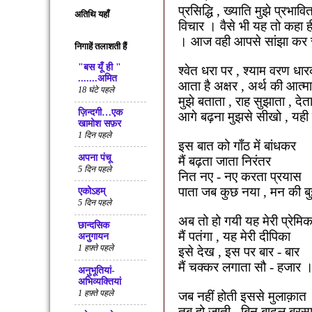
प्रसिद्धि
,
ख्याति मुझे प्रभावि
अतिथि यहाँ
विचार । वैसे भी यह तो कहा ही
। आज वही
आपसे सांझा कर रह
निगाहें तलाशती हैं
"बस यूँ ही "
श्वेत धरा पर
,
श्याम वरण धा
.......अमित
आता
है अक्षर
,
अर्थ की आत्म
18 घंटे पहले
मुझे बताता
,
राह सुझाता
,
देत
ज़िन्दगी…एक
आगे बढ़ना मुझसे सीखो
,
यही
खामोश सफ़र
1 दिन पहले
इस बात को गाँठ में बांधकर
अपना पंचू
मैं बढ़ता जाता निरंतर
5 दिन पहले
नित नए - नए करता प्रयास
पाता जब कुछ नया
,
मन की ब
एकोऽहम्
5 दिन पहले
अब तो हो गयी यह मेरी प्रेमिक
छान्दसिक
मैं पतंगा
,
यह मेरी दीपिका
अनुगायन
1 हफ़्ते पहले
इसे देख
,
इस पर बार - बार
मैं चक्कर लगाता सौ - हजार
अनुभूतियां-
अभिव्यक्तियां
1 हफ़्ते पहले
जब नहीं होती इससे मुलाक़ात
तब हो जाती
,
बिन बादल बरस