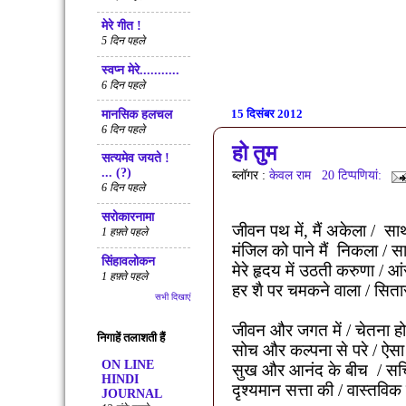
मेरे गीत !
5 दिन पहले
स्वप्न मेरे...........
6 दिन पहले
15 दिसंबर 2012
मानसिक हलचल
6 दिन पहले
हो तुम
सत्‍यमेव जयते !
... (?)
ब्लॉगर :
केवल राम
20 टिप्‍पणियां:
6 दिन पहले
सरोकारनामा
जीवन पथ में
,
मैं अकेला
/
सा
1 हफ़्ते पहले
मंजिल को पाने मैं
निकला / सा
सिंहावलोकन
मेरे हृदय में उठती करुणा / आं
1 हफ़्ते पहले
हर शै पर चमकने वाला / सितार
सभी दिखाएं
जीवन और जगत में / चेतना हो
निगाहें तलाशती हैं
सोच
और कल्पना से परे / ऐसा
ON LINE
सुख और आनंद के बीच
/
सच्
HINDI
दृश्यमान सत्ता की / वास्तविक 
JOURNAL