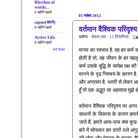
Rhythm of
words...
6 महीने पहले
03 नवंबर 2012
sapne(सपने)
वर्तमान वैश्विक परिदृश्
8 महीने पहले
ब्लॉगर :
केवल राम
13 टिप्‍पणियां:
Active Life
8 महीने पहले
मानव का स्वभाव है. वह हर कर्म
सभी दिखाएं
होती है तो
,
वह जीवन के हर पहलू 
कर्म उसके बुद्धि के सापेक्ष पक्
मानने के दृढ निश्चय के कारण है
और अग्रसर है. धरती से लेकर आ
हूँ तो एक अद्भुत सा अहसास मुझे 
वर्तमान वैश्विक परिदृश्य पर अ
साधनों के विकास के कारण
हमार
जाते हैं. हमारे आस
-
पास क्या कुछ
बारे में सोचकर हम दांतों तले अंग