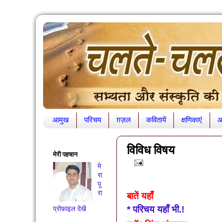
आमुख
परिचय
ग़ज़ल
कवितायें
क्षणिकाएं
आ
विविध विषय
मेरी पहचान
मे
रा
पू
रा
बातें यहाँ
*
परिचय यहाँ भी.!
प्रोफ़ाइल देखें