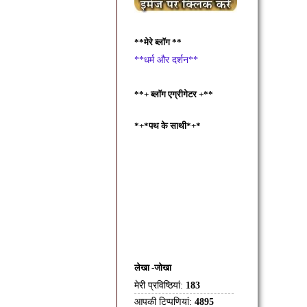
**मेरे ब्लॉग **
**धर्म और दर्शन**
**+ ब्लॉग एग्रीगेटर +**
*+*पथ के साथी*+*
लेखा -जोखा
मेरी प्रविष्ठियां:
183
आपकी टिप्पणियां:
4895