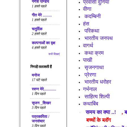
प्रवासी दुनिया
गणेश पाण्डेय
1 हफ़्ते पहले
वीणा
गीत मेरे ........
कदम्बिनी
1 हफ़्ते पहले
हंस
चतुर्दिक
परिकथा
2 हफ़्ते पहले
भारतीय जनपथ
कल्पनाओं का वृक्ष
वागर्थ
4 हफ़्ते पहले
कथा क्रम
सभी दिखाएं
पाखी
सृजनगाथा
निगाहें तलाशती हैं
प्रेरणा
मनोज
17 घंटे पहले
भारतीय धरोहर
गर्भनाल
स्वप्न मेरे...........
1 दिन पहले
साहित्य शिल्पी
कथाबिंब
सृजन _शिखर
3 दिन पहले
समय का क्या ..!
,
ब
·
पत्रकारिता /
बच्चों के ब्लॉग
जनसंचार
3 दिन पहले