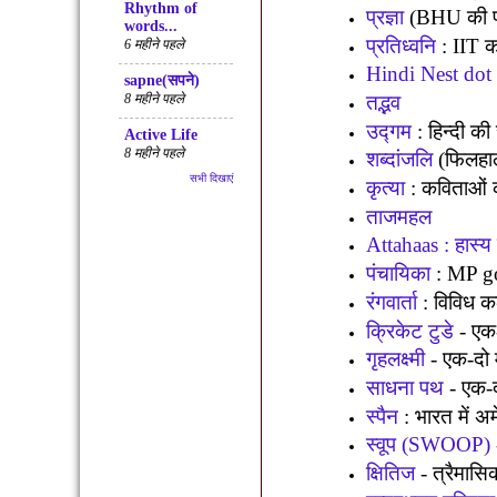
Rhythm of
प्रज्ञा
(BHU
की 
words...
प्रतिध्वनि
: IIT
क
6 महीने पहले
Hindi Nest do
sapne(सपने)
तद्भव
8 महीने पहले
उद्गम
:
हिन्दी क
Active Life
8 महीने पहले
शब्दांजलि
(
फिलहाल
सभी दिखाएं
कृत्या
:
कविताओं 
ताजमहल
Attahaas :
हास्य
पंचायिका
: MP go
रंगवार्ता
:
विविध क
क्रिकेट टुडे
-
एक-
गृहलक्ष्मी
-
एक-दो 
साधना पथ
-
एक-द
स्पैन
:
भारत में अ
स्वूप (
SWOOP)
क्षितिज
-
त्रैमासि