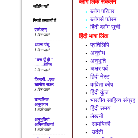
ब्लॉग लिंक संकलन
अतिथि यहाँ
ब्लॉग परिवार
ब्लॉगर्स फोरम
निगाहें तलाशती हैं
हिंदी ब्लॉग सूची
एकोऽहम्
1 दिन पहले
हिंदी भाषा लिंक
प्रतिलिपि
अपना पंचू
1 दिन पहले
अनुरोध
अनुभूति
"बस यूँ ही "
.......अमित
अक्षर पर्व
2 दिन पहले
हिंदी नेस्ट
ज़िन्दगी…एक
कविता कोष
खामोश सफ़र
3 दिन पहले
हिंदी कुंज
भारतीय साहित्य संग्रह
छान्दसिक
अनुगायन
हिंदी समय
1 हफ़्ते पहले
लेखनी
अनुभूतियां-
सामयिकी
अभिव्यक्तियां
1 हफ़्ते पहले
उदंती