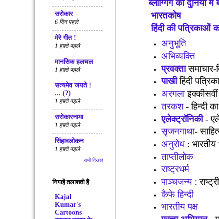
ब्लॉग्गिंग की दुनिया मे
भारतकोष
सरोकार
6 दिन पहले
हिंदी की पत्रिकाओं क
मेरे गीत !
अनुभूति
1 हफ़्ते पहले
अभिव्यक्ति
मानसिक हलचल
प्रवक्‍ता
समाचार-वि
1 हफ़्ते पहले
पाखी
हिंदी पत्रिक
सत्‍यमेव जयते !
अरगला
इक्कीसवीं
... (?)
1 हफ़्ते पहले
तरकश
-
हिन्दी क
सरोकारनामा
एलेक्ट्रॉनिकी
-
एल
1 हफ़्ते पहले
सृजनगाथा
-
साहित
सिंहावलोकन
अनुरोध
:
भारतीय 
1 हफ़्ते पहले
ताप्तीलोक
सभी दिखाएं
राष्ट्रधर्म
पाञ्चजन्य
:
राष्ट्
निगाहें तलाशती हैं
कैफे हिन्दी
Kajal
Kumar's
भारतीय पक्ष
Cartoons