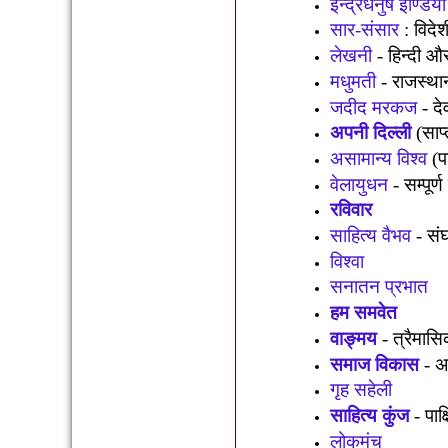
इन्द्रधनुष इण्डिया
सार-संसार
:
विदेश
लेखनी
-
हिन्दी औ
मधुमती
-
राजस्था
जदीद मरकज
-
दे
अपनी दिल्ली
(
साप
असामान्य विश्व
(
प
वेलायुधन
-
सम्पूर
रविवार
साहित्य वैभव
-
संघ
विश्वा
सनातन प्रभात
हम समवेत
वाङ्मय
-
त्रैमासि
समाज विकास
-
अ
गृह सहेली
साहित्य कुंज
-
पाक
लोकमंच