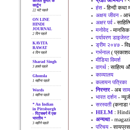
प्रज्ञा अभियान
-
ग
काजल कुमार के
कार्टून
हंस
-
हिन्दी कथा
22 घंटे पहले
अक्षय जीवन
-
आरो
ON LINE
अक्षर पर्व
-
साहित्
HINDI
JOURNAL
मनोवेद
-
मानसिक स
2 दिन पहले
पर्यावरण डाइजेस्ट
KAVITA
ड्रीम २०४७
-
वि
RAWAT
गर्भनाल
(
प्रकाशक 
4 दिन पहले
मीडिया विमर्श
Sharad Singh
वागर्थ
:
साहित्य औ
3 हफ़्ते पहले
काव्यालय
Ghonsla
1 महीना पहले
कलायन पत्रिका
निरन्तर
-
अब
साम
Words
1 महीना पहले
भारत दर्शन
-
न्यू
सरस्वती
(
कनाडा 
* An Indian
in Pittsburgh
HELM
: Hindi
- पिट्सबर्ग में एक
भारतीय *
अन्यथा
- magazi
3 महीने पहले
परिचय
-
सायप्रस 