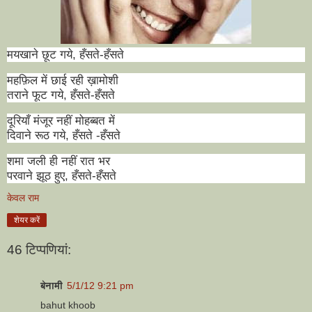
मयखाने छूट गये
,
हँसते-हँसते
महफ़िल में छाई रही ख़ामोशी
तराने फूट गये
,
हँसते-हँसते
दूरियाँ मंजूर नहीं मोहब्बत में
दिवाने रूठ गये
,
हँसते
-हँसते
शमा जली ही नहीं रात भर
परवाने झूठ हुए
,
हँसते-हँसते
केवल राम
शेयर करें
46 टिप्‍पणियां:
बेनामी
5/1/12 9:21 pm
bahut khoob