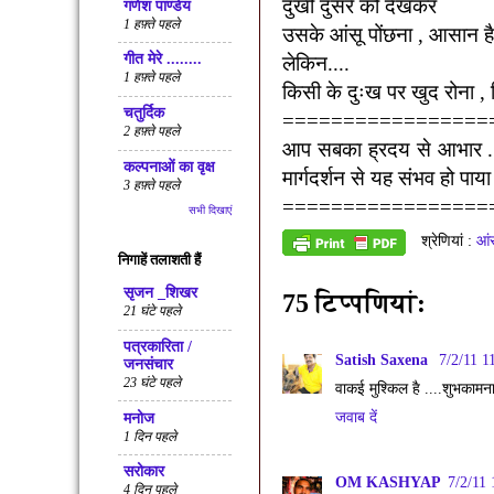
दुखी दुसरे को देखकर
गणेश पाण्डेय
1 हफ़्ते पहले
उसके आंसू पोंछना
,
आसान है
गीत मेरे ........
लेकिन....
1 हफ़्ते पहले
किसी के दुःख पर खुद रोना
,
चतुर्दिक
=================
2 हफ़्ते पहले
आप सबका ह्रदय से आभार .
कल्पनाओं का वृक्ष
मार्गदर्शन से यह संभव हो पाया
3 हफ़्ते पहले
=================
सभी दिखाएं
श्रेणियां :
आंस
निगाहें तलाशती हैं
सृजन _शिखर
75 टिप्‍पणियां:
21 घंटे पहले
पत्रकारिता /
Satish Saxena
7/2/11 1
जनसंचार
23 घंटे पहले
वाकई मुश्किल है ....शुभकामना
जवाब दें
मनोज
1 दिन पहले
सरोकार
OM KASHYAP
7/2/11
4 दिन पहले