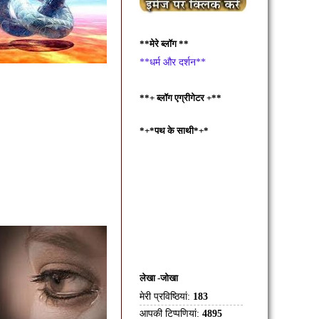
**मेरे ब्लॉग **
**धर्म और दर्शन**
**+ ब्लॉग एग्रीगेटर +**
*+*पथ के साथी*+*
लेखा -जोखा
मेरी प्रविष्ठियां:
183
आपकी टिप्पणियां:
4895