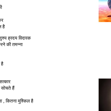
की
कर
 है
ृश्य ह्रदय विदारक
रने की तमन्ना
है
 सत्कार
ोचते हैं
ना
,
कितना मुश्किल है