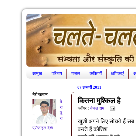
आमुख
परिचय
ग़ज़ल
कवितायें
क्षणिकाएं
आ
07 फ़रवरी 2011
मेरी पहचान
कितना मुश्किल है
मे
रा
ब्लॉगर :
केवल राम
पू
रा
खुशी अपने लिए सोचते हैं सब
प्रोफ़ाइल देखें
करते हैं कोशिश