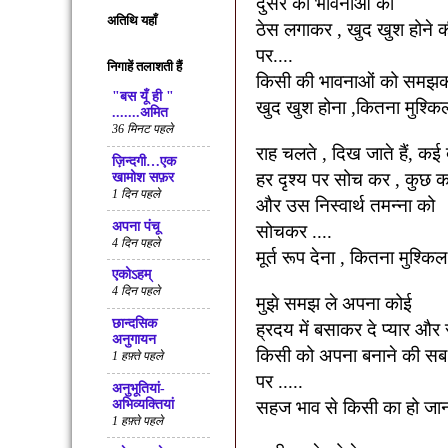
दुसरे की भावनाओं को
अतिथि यहाँ
ठेस लगाकर
,
खुद खुश होने 
पर....
निगाहें तलाशती हैं
किसी की भावनाओं को समझ
"बस यूँ ही "
खुद खुश होना
,
कितना मुश्किल
.......अमित
36 मिनट पहले
राह चलते
,
दिख जाते हैं
,
कई द
ज़िन्दगी…एक
हर दृश्य पर सोच कर
,
कुछ क
खामोश सफ़र
1 दिन पहले
और उस निस्वार्थ तमन्ना को
अपना पंचू
सोचकर ....
4 दिन पहले
मूर्त रूप देना
,
कितना मुश्किल 
एकोऽहम्
4 दिन पहले
मुझे समझ ले अपना कोई
छान्दसिक
ह्रदय में बसाकर दे प्यार और
अनुगायन
किसी को अपना बनाने की सब स
1 हफ़्ते पहले
पर .....
अनुभूतियां-
अभिव्यक्तियां
सहज भाव से किसी का हो जा
1 हफ़्ते पहले