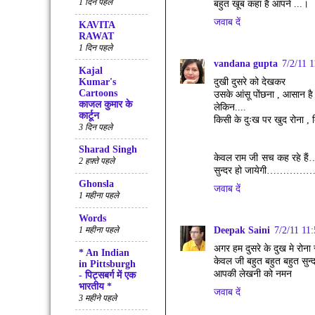
1 दिन पहले
बहुत खूब कहा है आपने ...।
जवाब दें
KAVITA
RAWAT
1 दिन पहले
vandana gupta
7/2/11 
Kajal
Kumar's
दुखी दुसरे को देखकर
Cartoons
उसके आंसू पोंछना , आसान है
काजल कुमार के
लेकिन....
कार्टून
किसी के दुःख पर खुद रोना , क
3 दिन पहले
Sharad Singh
केवल राम जी सच कह रहे हैं…
2 हफ़्ते पहले
सुन्दर हो जायेगी……………बेह
Ghonsla
जवाब दें
1 महीना पहले
Words
Deepak Saini
7/2/11 11
1 महीना पहले
अगर हम दुसरे के दुख मे रोना स
* An Indian
केवल जी बहुत बहुत बहुत सुन
in Pittsburgh
आपकी लेखनी को नमन
- पिट्सबर्ग में एक
भारतीय *
जवाब दें
3 महीने पहले