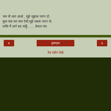
जब भी आप आओ , मुझे सुझाब जरुर दो.
कुछ कह कर बात ऐसी,मुझे ख्वाब जरुर दो.
ताकि मैं आगे बढ सकूँ........केवल राम.
‹
›
मुख्यपृष्ठ
वेब वर्शन देखें