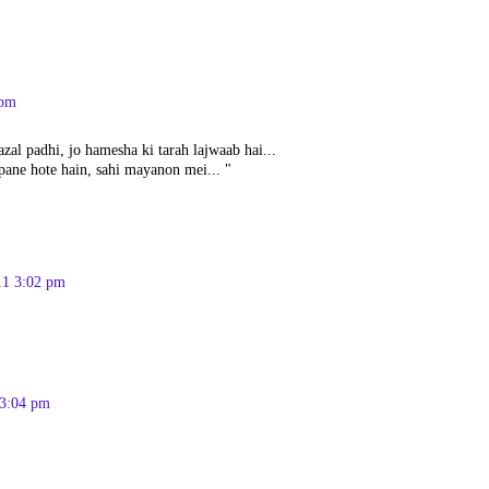
 pm
zal padhi, jo hamesha ki tarah lajwaab hai...
pane hote hain, sahi mayanon mei... "
11 3:02 pm
 3:04 pm