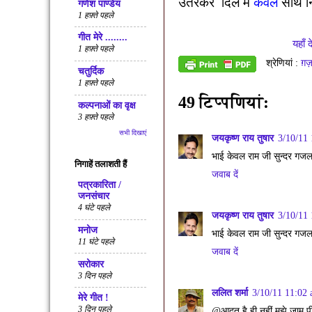
उतरकर
दिल में
केवल
साथ न
गणेश पाण्डेय
1 हफ़्ते पहले
गीत मेरे ........
यहाँ द
1 हफ़्ते पहले
श्रेणियां :
ग़ज
चतुर्दिक
1 हफ़्ते पहले
49 टिप्‍पणियां:
कल्पनाओं का वृक्ष
3 हफ़्ते पहले
सभी दिखाएं
जयकृष्ण राय तुषार
3/10/11
भाई केवल राम जी सुन्दर गजल
निगाहें तलाशती हैं
जवाब दें
पत्रकारिता /
जनसंचार
4 घंटे पहले
जयकृष्ण राय तुषार
3/10/11
मनोज
भाई केवल राम जी सुन्दर गजल
11 घंटे पहले
जवाब दें
सरोकार
3 दिन पहले
ललित शर्मा
3/10/11 11:02
मेरे गीत !
3 दिन पहले
@आदत है ही नहीं मुझे जाम प