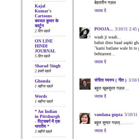
बेहतरीन गज़ल
Kajal
जवाब दें
Kumar's
Cartoons
काजल कुमार के
कार्टून
POOJA...
3/10/11 2:45
2 दिन पहले
waah ji waah...
ON LINE
bahut dino baad aapki gha
HINDI
"kami batlane wale hi to 
JOURNAL
behtareen...
5 दिन पहले
जवाब दें
Sharad Singh
2 हफ़्ते पहले
संगीता स्वरुप ( गीत )
3/10/
Ghonsla
1 महीना पहले
बहुत खूबसूरत गज़ल ...
Words
जवाब दें
1 महीना पहले
* An Indian
vandana gupta
3/10/11
in Pittsburgh
- पिट्सबर्ग में एक
बहुत सुन्दर गज़ल्………
भारतीय *
जवाब दें
3 महीने पहले