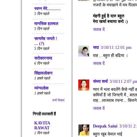
नजरों के मयखाने में मय पिला
स्वप्न मेरे...........
5 दिन पहले
मंहगी हुई है दारु बहुत
मेरा खर्चा बचाया करो :)
मानसिक हलचल
5 दिन पहले
जवाब दें
सत्‍यमेव जयते !
... (?)
सदा
3/10/11 12:01 pm
5 दिन पहले
वाह ...बहुत ही बढि़या ।
सरोकारनामा
जवाब दें
6 दिन पहले
सिंहावलोकन
1 हफ़्ते पहले
संध्या शर्मा
3/10/11 2:07 p
व्यंग्यलोक
प्यार में भला बदलेंगे कैसे नहीं 
1 हफ़्ते पहले
कमियाँ हैं जो जिन्दगी में , बत
वाह...लाजवाब रचना... कितने म
सभी दिखाएं
जवाब दें
निगाहें तलाशती हैं
KAVITA
Deepak Saini
3/10/11 2
RAWAT
1 दिन पहले
बहुत खूब केवल भाई