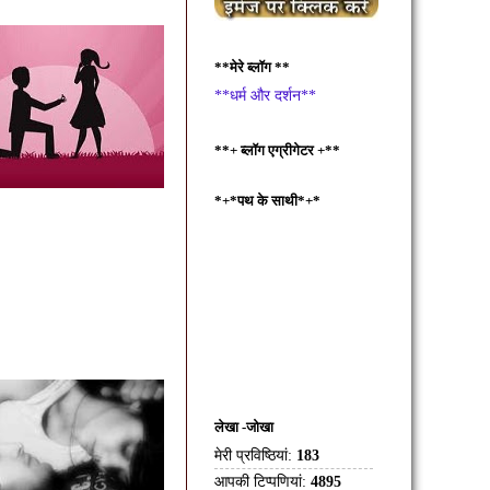
**मेरे ब्लॉग **
**धर्म और दर्शन**
**+ ब्लॉग एग्रीगेटर +**
*+*पथ के साथी*+*
लेखा -जोखा
मेरी प्रविष्ठियां:
183
आपकी टिप्पणियां:
4895