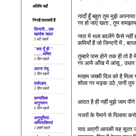
अतिथि यहाँ
नादाँ हूँ बहुत तुम मुझे अपनाय
निगाहें तलाशती हैं
गर हो जाए खता
,
तुम समझाय
ज़िन्दगी…एक
खामोश सफ़र
प्यार में भला बदलेंगे कैसे नहीं
5 घंटे पहले
कमियाँ हैं जो जिन्दगी में
,
बतल
"बस यूँ ही "
.......अमित
तुम्हारे पास होने तक ही तो है म
1 दिन पहले
गर आये आँख में आंसू
,
उधार 
अपना पंचू
3 दिन पहले
मरहम जख्मी दिल को है मिला 
शोला गर भड़क उठे
,
पानी तुम
एकोऽहम्
3 दिन पहले
छान्दसिक
आदत है ही नहीं मुझे जाम पीने
अनुगायन
6 दिन पहले
नजरों के पैमाने से पिलाया करो
अनुभूतियां-
अभिव्यक्तियां
1 हफ़्ते पहले
याद आएगी आपकी यह सूरत 