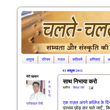
आमुख
परिचय
ग़ज़ल
कवितायें
क्षणिकाएं
आ
03 अक्टूबर 2011
मेरी पहचान
साथ निभाया करो
मे
रा
ब्लॉगर :
केवल राम
पू
रा
एक ग़ज़ल अपने कॉलेज के दिन
प्रोफ़ाइल देखें
प्रभाव छोड़ कर चले जाएँ
,
कि