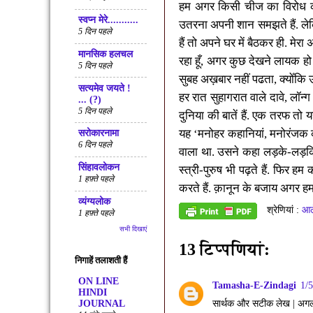
हम अगर किसी चीज का विरोध कर
स्वप्न मेरे...........
उतरना अपनी शान समझते हैं. ले
5 दिन पहले
हैं तो अपने घर में बैठकर ही. मेर
मानसिक हलचल
रहा हूँ
,
अगर कुछ देखने लायक हो तो
5 दिन पहले
सुबह अख़बार नहीं पढता
,
क्योँकि 
सत्‍यमेव जयते !
हर रात सुहागरात वाले दावे
,
लॉन्ग
... (?)
5 दिन पहले
दुनिया की बातें हैं. एक तरफ तो 
यह ‘मनोहर कहानियां
,
मनोरंजक 
सरोकारनामा
6 दिन पहले
वाला था. उसने कहा लड़के-लड़किय
सिंहावलोकन
स्त्री-पुरुष भी पढ़ते हैं. फिर हम 
1 हफ़्ते पहले
करते हैं. क़ानून के बजाय अगर हम
व्यंग्यलोक
श्रेणियां :
आल
1 हफ़्ते पहले
सभी दिखाएं
13 टिप्‍पणियां:
निगाहें तलाशती हैं
ON LINE
Tamasha-E-Zindagi
1/
HINDI
JOURNAL
सार्थक और सटीक लेख | अगली