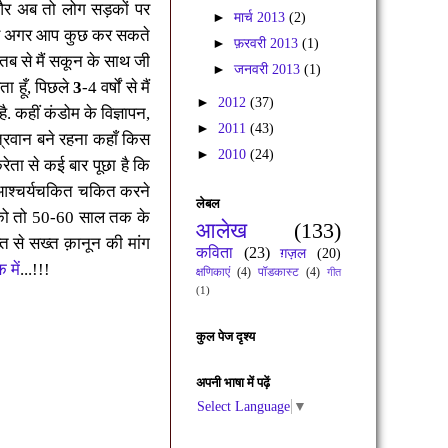
 और अब तो लोग सड़कों पर
►
मार्च 2013
(2)
े और अगर आप कुछ कर सकते
►
फ़रवरी 2013
(1)
ै तब से मैं सकून के साथ जी
►
जनवरी 2013
(1)
ा हूँ
,
पिछले
3
-4 वर्षों से मैं
►
2012
(37)
ै. कहीं कंडोम के विज्ञापन
,
►
2011
(43)
ित्रवान बने रहना कहाँ किस
►
2010
(24)
्रेता से कई बार पूछा है कि
 आश्चर्यचकित चकित करने
लेबल
 को तो 50-60 साल तक के
आलेख
(133)
्त से सख्त क़ानून की मांग
कविता
(23)
ग़ज़ल
(20)
 में
...!!!
क्षणिकाएं
(4)
पॉडकास्ट
(4)
गीत
(1)
कुल पेज दृश्य
अपनी भाषा में पढ़ें
Select Language
▼