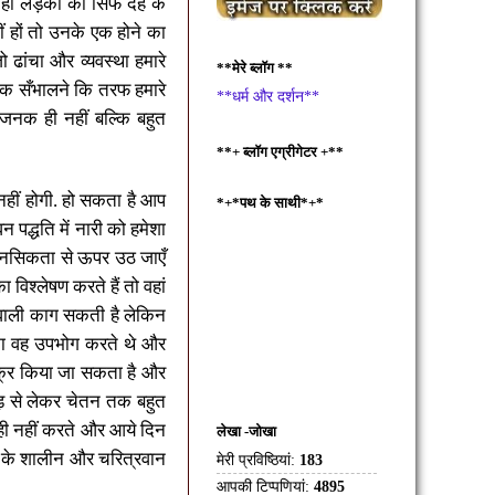
 ही लड़की को सिर्फ देह के
ं हों तो उनके एक होने का
ो ढांचा और व्यवस्था हमारे
**मेरे ब्लॉग **
 सँभालने कि तरफ हमारे
**धर्म और दर्शन**
ाजनक ही नहीं बल्कि बहुत
**+ ब्लॉग एग्रीगेटर +**
नहीं होगी. हो सकता है आप
*+*पथ के साथी*+*
न पद्धति में नारी को हमेशा
मानसिकता से ऊपर उठ जाएँ
विश्लेषण करते हैं तो वहां
 वाली काग सकती है लेकिन
का वह उपभोग करते थे और
जिक्र किया जा सकता है और
 से लेकर चेतन तक बहुत
 ही नहीं करते और आये दिन
लेखा -जोखा
ुद के शालीन और चरित्रवान
मेरी प्रविष्ठियां:
183
आपकी टिप्पणियां:
4895