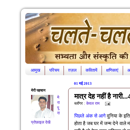
आमुख
परिचय
ग़ज़ल
कवितायें
क्षणिकाएं
आ
01 मई 2013
मेरी पहचान
मात्र देह नहीं है नारी...
मे
रा
ब्लॉगर :
केवल राम
पू
रा
पिछले अंक से आगे
दुनिया के इत
प्रोफ़ाइल देखें
होता है जब घर में जन्म देने वाल