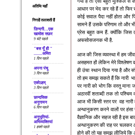
गयी है तो ऐसा बहुत मुश्किल से
अतिथि यहाँ
आधार पर भेद कर रहे हैं तो फिर
कोई सवाल पैदा नहीं होता और फिर
निगाहें तलाशती हैं
सामने हैं उसके परिणाम तो और भी
ज़िन्दगी…एक
प्रेस बहुत कम हैं. क्योँकि जिस त
खामोश सफ़र
9 घंटे पहले
अफसोसजनक भी है.
"बस यूँ ही "
.......अमित
आज की जिस व्यवस्था में हम जीवन
1 दिन पहले
असहमत हों लेकिन मेरे विश्लेषण का
अपना पंचू
ही उंचा स्थान दिया गया है और
3 दिन पहले
तो हम समझ सकते हैं कि नारी
भा
एकोऽहम्
पर नारी को भोग कि वस्तु माना
3 दिन पहले
अठारवीं शताब्दी तक तो पश्चिम वाल
छान्दसिक
आज भी किसी स्तर पर
वह नारी 
अनुगायन
6 दिन पहले
अन्धानुकरण करने वालों पर हंसा 
वैज्ञानिक और सहज रही है इस बात
अनुभूतियां-
अभिव्यक्तियां
अन्धानुकरण की राह पर चलकर अपन
1 हफ़्ते पहले
होने की तो यह समझ लीजिये कि आ