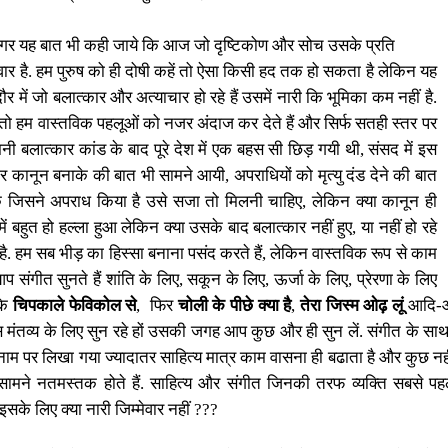
 अगर यह बात भी कही जाये कि आज जो दृष्टिकोण और सोच उसके प्रति
ेवार है. हम पुरुष को ही दोषी कहें तो ऐसा किसी हद तक हो सकता है लेकिन यह
र में जो बलात्कार और अत्याचार हो रहे हैं उसमें नारी कि भूमिका कम नहीं है.
 हम वास्तविक पहलूओं को नजर अंदाज कर देते हैं और सिर्फ सतही स्तर पर
मिनी बलात्कार कांड के बाद पूरे देश में एक बहस सी
छिड़ गयी थी
,
संसद में इस
ोर कानून बनाके की बात भी सामने आयी
,
अपराधियों को मृत्यु दंड देने की बात
ि जिसने अपराध किया है उसे सजा तो मिलनी चाहिए
,
लेकिन क्या कानून ही
में बहुत हो हल्ला हुआ लेकिन क्या उसके बाद बलात्कार नहीं हुए
,
या नहीं हो रहे
. हम सब भीड़ का हिस्सा बनाना पसंद करते हैं
,
लेकिन वास्तविक रूप से काम
 संगीत सुनते हैं शांति के लिए
,
सकून के लिए
,
ऊर्जा के लिए
,
प्रेरणा के लिए
 कि
चिपकाले फेविकोल से
,
फिर
चोली के पीछे क्या है
,
तेरा जिस्म ओढ़ लूं
आदि-आद
मंतव्य के लिए सुन रहे हों उसकी जगह आप कुछ और ही सुन लें. संगीत के सा
 के नाम पर लिखा गया ज्यादातर साहित्य मात्र काम वासना ही बढाता है और कुछ नह
ामने नतमस्तक होते हैं. साहित्य और संगीत जिनकी तरफ व्यक्ति सबसे पहले
सके लिए क्या नारी जिम्मेवार नहीं
???