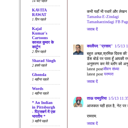
14 घंटे पहले
KAVITA
कभी यहाँ भी पधारें और लेखन 
RAWAT
Tamasha-E-Zindagi
1 दिन पहले
Tamashaezindagi FB Pag
Kajal
जवाब दें
Kumar's
Cartoons
काजल कुमार के
कालीपद "प्रसाद"
1/5/13 
कार्टून
2 दिन पहले
बहुत अच्छा,श्रमिक दिवस की श
डैश बोर्ड पर पाता हूँ आपकी
Sharad Singh
अनुशरण कर मेरे ब्लॉग को अनु
2 हफ़्ते पहले
latest post
जीवन संध्या
latest post
परम्परा
Ghonsla
1 महीना पहले
जवाब दें
Words
1 महीना पहले
ताऊ रामपुरिया
1/5/13 11:3
* An Indian
आजकल यही हाल है, नेट पर तो
in Pittsburgh
- पिट्सबर्ग में एक
रामराम.
भारतीय *
3 महीने पहले
जवाब दें